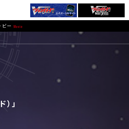
ービー
Movie
ド）」