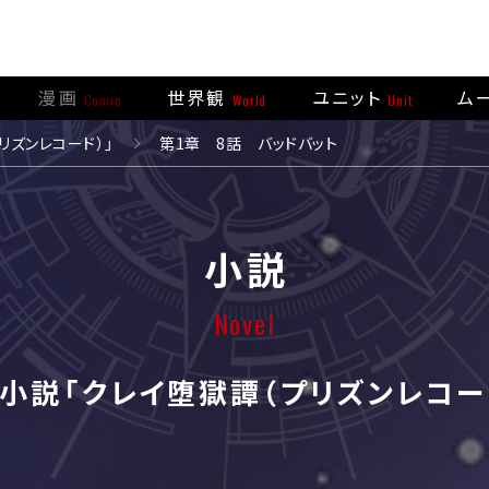
漫画
世界観
ユニット
ム
Comic
World
Unit
リズンレコード）」
第1章 8話 バッドバット
小説
Novel
小説「クレイ堕獄譚（プリズンレコー