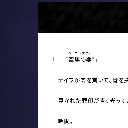
ジ・エンプティ
「——“
空無の器
”」
ナイフが肉を貫いて、骨を抉
貫かれた罪印が青く光って
瞬間。