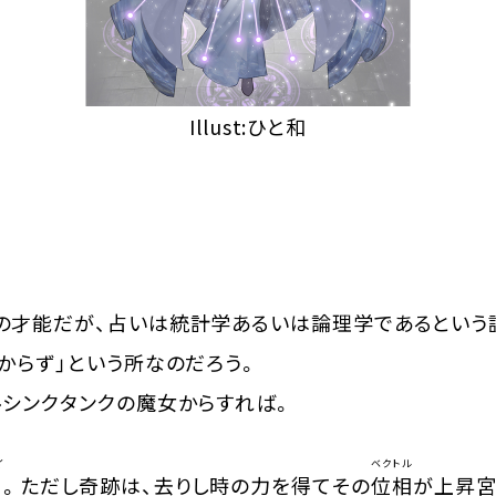
Illust:ひと和
才能だが、占いは統計学あるいは論理学であるという
からず」という所なのだろう。
シンクタンクの魔女からすれば。
イ
ベクトル
０
。ただし奇跡は、去りし時の力を得てその
位相
が上昇宮