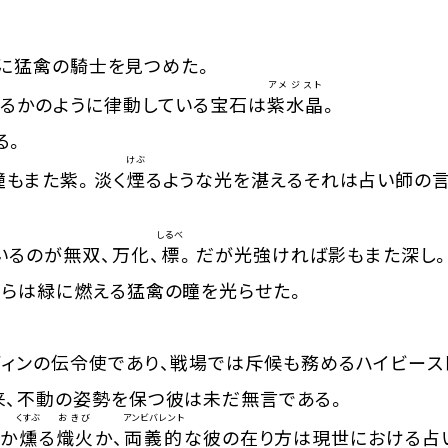
に猛禽の騎士を見つめた。
アメジスト
るかのように律動している宝石は
紫水晶
。
る。
けぶ
瞳もまた紫。淡く
煙
るような光を湛えるそれは占い師の
しるべ
いるのが無双、万化、
標
。だが光強ければ影もまた深し
らは緑に燃える猛禽の瞳を光らせた。
ィンの伝令使であり、戦場では斥候も務めるハイビース
、不動の姿勢を保つ彼は未だ無言である。
くすぶ
おきび
アンビバレント
炭か
燻
る
熾火
か、
両義的
な彼の在り方は現世における占