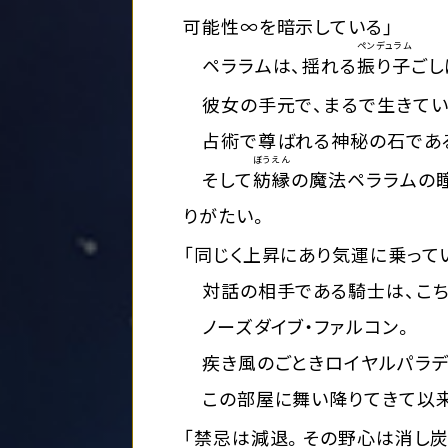
可能性∞を暗示している」
ペンデュラム
ペララムは、揺れる
振り子
ごし
彼女の手元で、まるで生きてい
占術で尊ばれる神秘の石であ
ぼうえん
そして
紡縁
の魔法ペララムの
りがたい。
「同じく上昇にあり気運に乗って
対話の相手である騎士は、こち
ノーズダイブ・ファルコン。
疾き風のごときロイヤルパラデ
この部屋に舞い降りてきて以来
「禁忌は減退。その野心は消し