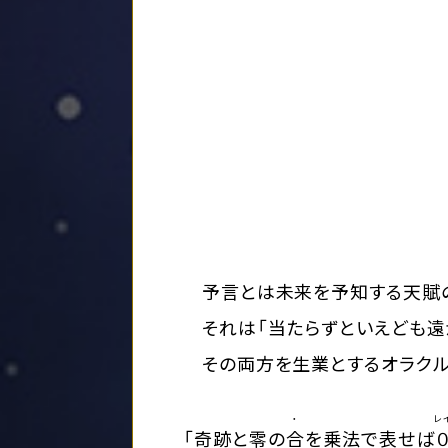
予言とは未来を予知する天賦の
それは「当たらずといえども遠
その両方を生業とするオラクル
・
レ
「奇跡と零の
合
を乗法で表せば