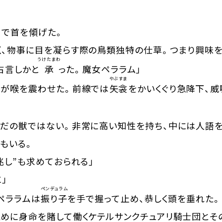
こで首を傾げた。
、物事に目を凝らす際の鳥類独特の仕草。つまり興味を
うけたまわ
占言しかと
承
った。魔女ペララム」
やぶすま
が喉を震わせた。前線では
矢衾
をかいくぐり急降下、
だの獣ではない。非常に高い知性を持ち、中には人語を
もいる。
兆し”も求めておられる」
」
ペンデュラム
ペララムは
振り子
を手で握って止め、恭しく頭を垂れた。
めに身命を賭して働くケテルサンクチュアリ騎士団とそ