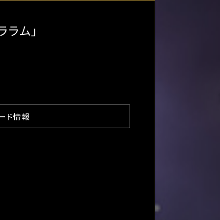
ペララム」
ード情報