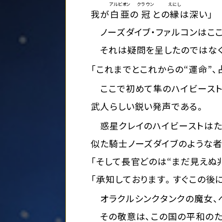
アルビオン
クラウン
えにし
我が
白亜
の
冠
との
縁
は深い」
ノーズダイブ・ファルコンはこ
それは疑問を呈したのではなく
「これまでとこれからの“運命”、
ここで初めて隼のハイビースト
武人らしい鋭い発声である。
惑星クレイのハイビーストはた
似た騎士ノーズダイブのような者
「そして長官どのは“まだ見えぬ
「承知しております。すぐこの後に
オラクルシンクタンクの魔女、
その敬意は、この国の平和のた