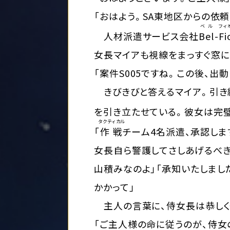
「おはよう。SA東地区からの依
ベル
フィ
人材派遣サービス会社
Bel
-
Fi
女長マイアも視線をまっすぐ窓に
「案件S005ですね。この後、出
きびきびと答えるマイア。引き
を引き立たせている。彼女は完
タクティカル
「
作戦
チーム4名派遣、承認しま
女長自ら警護してさしあげるべき
山積みなのよ」「承知いたしまし
かかって」
主人の言葉に、侍女長は恭しく
「ご主人様の命に従うのが、侍女