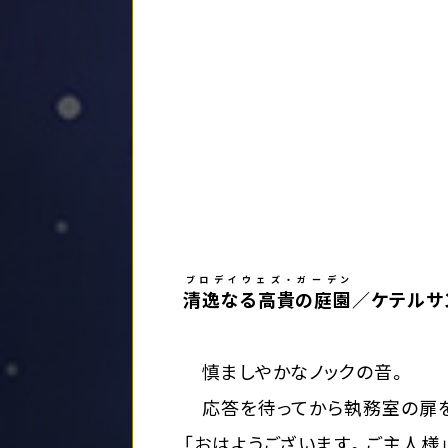
ブロデイウェズ・ガーデン
清逸なる高貴の庭園
／ケテルサン
慎ましやかなノックの音。
応答を待ってから執務室の扉を
「おはようございます。ご主人様