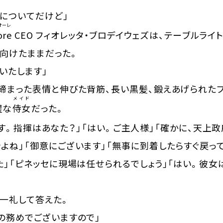
頼についてだけど」
オーレ
ore
CEO フィオレッタ・ブロデイウェズは、テーブルラ
向けたままだった。
動いたします」
締まった表情と伸びた背筋、長い黒髪、鍛えあげられたプ
メイド
璧な
侍女
だった。
す。指揮はあなた？」「はい。ご主人様」「確かに、天上
よね」「御意にございます」「無事に到着したらすぐ戻っ
た」「ピネッセに現場は任せられるでしょう」「はい。彼女
一礼して答えた。
の務めでございますので」