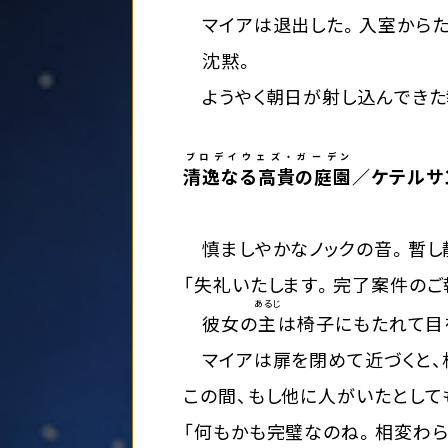
マイアは退出した。入室からた
沈黙。
ようやく朝日が射し込んできた
ブロデイウェズ・ガーデン
清逸なる高貴の庭園
／ケテルサン
慎ましやかなノックの音。暫し
「失礼いたします。完了案件のご
あるじ
彼女の
主
は椅子にもたれて目
マイアは扉を閉めて近づくと、机
この間、もし他に人がいたとして
「何もかも完璧なのね。相変わら