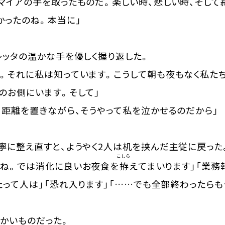
イアの手を取ったものだ。楽しい時、悲しい時、そして
かったのね。本当に」
ッタの温かな手を優しく握り返した。
。それに私は知っています。こうして朝も夜もなく私たち
のお側にいます。そして」
。距離を置きながら、そうやって私を泣かせるのだから」
。
に整え直すと、ようやく2人は机を挟んだ主従に戻った
こしら
んね。では消化に良いお夜食を
拵
えてまいります」「業務
たって人は」「恐れ入ります」「……でも全部終わったら
かいものだった。