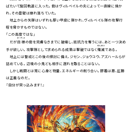
ばたいて旋回軌道に入った。砦はヴィルベイルの炎によって一直線に焼か
れ、その塁壁は崩れ落ちていた。
地上からの矢弾はいずれも厚い甲皮に弾かれ、ヴィルベイル隊の攻撃行
程を脅かすものではない。
「この高度ではな」
ターゲット
だが
目標
の砦を完膚なきまでに破壊し、抵抗力を奪うには、あと一つ決め
せんめつ
手が欲しい。攻撃隊として求められる成果は撃破ではなく
殲滅
である。
地上には警戒とこの後の掃討に備え、ジセン、ジョウコウ、アズハールらが
詰めている。辺境の小鬼ども相手に遅れを取ることはない。
しかし戦闘とは常に心身と物量、エネルギーの削り合い。膠着は悪、圧勝
は正義なのだ。
『自分が突っ込みます！』