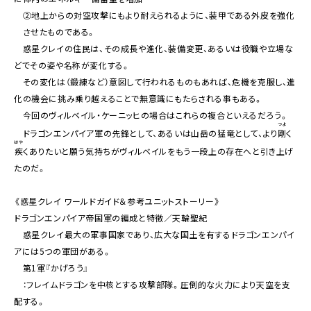
Movie
②地上からの対空攻撃にもより耐えられるように、装甲である外皮を強化
させたものである。
惑星クレイの住民は、その成長や進化、装備変更、あるいは役職や立場な
どでその姿や名称が変化する。
その変化は（鍛練など）意図して行われるものもあれば、危機を克服し、進
化の機会に挑み乗り越えることで無意識にもたらされる事もある。
今回のヴィルベイル・ケーニッヒの場合はこれらの複合といえるだろう。
つよ
ドラゴンエンパイア軍の先鋒として、あるいは山岳の猛竜として、より
剛
く
はや
疾
くありたいと願う気持ちがヴィルベイルをもう一段上の存在へと引き上げ
たのだ。
《惑星クレイ ワールドガイド＆参考ユニットストーリー》
ドラゴンエンパイア帝国軍の編成と特徴／天輪聖紀
惑星クレイ最大の軍事国家であり、広大な国土を有するドラゴンエンパイ
アには5つの軍団がある。
第1軍『かげろう』
：フレイムドラゴンを中核とする攻撃部隊。圧倒的な火力により天空を支
配する。