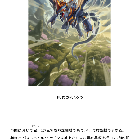
Illust:かんくろう
ドラゴン
帝国において
竜
は戦車であり戦闘機であり、そして攻撃機でもある。
業炎竜 ヴィルベイル・ドラゴンは地上から立ち昇る黒煙を横目に、強く羽