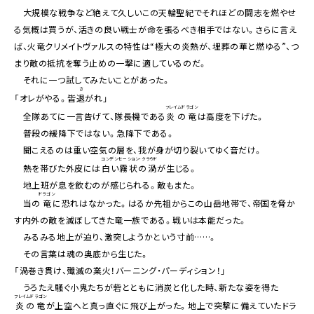
大規模な戦争など絶えて久しいこの天輪聖紀でそれほどの闘志を燃やせ
る気概は買うが、活きの良い戦士が命を張るべき相手ではない。さらに言え
ば、火竜クリメイトヴァルスの特性は“極大の炎熱が、埋葬の華と燃ゆる”、つ
まり敵の抵抗を奪う止めの一撃に適しているのだ。
それに一つ試してみたいことがあった。
さ
「オレがやる。皆
退
がれ」
フレイムドラゴン
全隊あてに一言告げて、隊長機である
炎の竜
は高度を下げた。
普段の緩降下ではない。急降下である。
聞こえるのは重い空気の層を、我が身が切り裂いてゆく音だけ。
コンデンセーション・クラウド
熱を帯びた外皮には
白い霧状の渦
が生じる。
地上班が息を飲むのが感じられる。敵もまた。
ドラゴン
当の
竜
に恐れはなかった。はるか先祖からこの山岳地帯で、帝国を脅か
す内外の敵を滅ぼしてきた竜一族である。戦いは本能だった。
みるみる地上が迫り、激突しようかという寸前……。
その言葉は魂の奥底から生じた。
「渦巻き貫け、殲滅の業火！バーニング・パーディション！」
うろたえ騒ぐ小鬼たちが砦とともに消炭と化した時、新たな姿を得た
フレイムドラゴン
炎の竜
が上空へと真っ直ぐに飛び上がった。地上で突撃に備えていたドラ