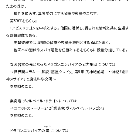
たまの兵は、
犠牲を顧みず、異界勢力にすら偵察や夜襲をこなす。
第5軍『むらくも』
：アビスドラゴンを中核とする。他国に潜伏し、得られた情報と共に生還す
る諜報部隊である。
天輪聖紀では、戦時の偵察や夜襲を専門とするぬばたまと、
他国への潜伏やスパイ活動を任務とするむらくもに役割分担している。
なお各軍の元となったドラゴンエンパイアの武力集団については
→世界観コラム ─ 解説！惑星クレイ史 第5章 弐神紀前期 ～神格「創世
神メサイア」と魔法科学文明～
を参照のこと。
業炎竜 ヴィルベイル・ドラゴンについては
→ユニットストーリー242「業炎竜 ヴィルベイル・ドラゴン」
を参照のこと。
ドラゴン
ドラゴンエンパイアの
竜
については