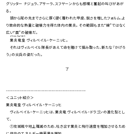
グリッター ナジュラ、アサーラ、スフヤーンからも感嘆と奮起の叫びがあが
る。
頭から尾の先までさらに厚く硬く覆われた甲皮、鋭さを増したフォルム、よ
り致命的な熱量と破壊力を得た体内の業炎。その範囲もまた“線”ではなく
広い“面”の破壊だ。
ごうえんりゅうおう
業炎竜皇
ヴィルベイル・ケーニッヒ。
それはヴィルベイル隊長があえて命を賭けて掴み取った、新たな『かげろ
う』の尖兵の姿だった。
小説
Novel
了
漫画
Comic
----------------------------------------------------------
世界観
＜ユニット紹介＞
World
業炎竜皇 ヴィルベイル・ケーニッヒ
ヴィルベイル・ケーニッヒは、業炎竜 ヴィルベイル・ドラゴンの進化型とし
ユニット
Unit
て、
①攻城戦や地上殲滅のため、吐き出す業炎と飛行速度を増加させるため
ムービー
に体内のエネルギー備蓄量を増加