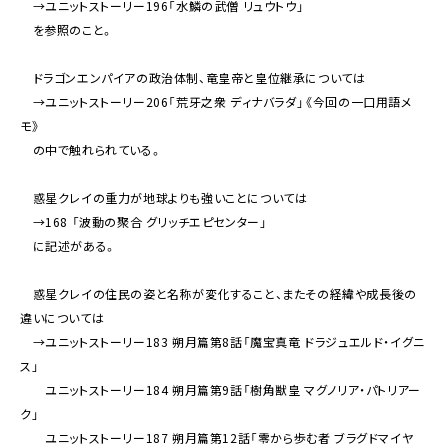
→ユニットストーリー196「水鱗の武僧 リュウトウ」
を参照のこと。
ドラゴンエンパイアの政治体制、竜皇帝と皇位継承については
→ユニットストーリー206「荒牙之衆 ディナバラダ」《今回の一口用語メ
モ》
の中で触れられている。
惑星クレイの重力が地球よりも強いことについては
→168 「波動の聚合 グリッチエピセンター」
に記述がある。
惑星クレイの住民の姿と名称が変化すること、またその経緯や成長後の
違いについては
→ユニットストーリー183 朔月篇第8話「魔宝真竜 ドラジュエルド・イグニ
ス」
ユニットストーリー184 朔月篇第9話「樹角獣皇 マグノリア・パトリアー
ク」
ユニットストーリー187 朔月篇第12話「零から歩む者 ブラグドマイヤ