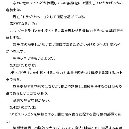
なお、竜のほとんどが休眠していた無神紀には消失していたかげろうの
竜騎士は、
現在「ドラグリッター」として復活を遂げている。
第2軍『なるかみ』
：サンダードラゴンを中核とする。雷を思わせる機動力を持ち、電撃戦を得
意とする。
数千年の歴史しかない若い部隊であるためか、かげろうへの対抗心や
野心を示す、
喧嘩っ早い将もいるようだ。
第3軍『たちかぜ』
恐竜
：
ディノドラゴン
を中核とする。火力と重量を叩きつけ戦線を蹂躙する地上
軍である。
空を支配する花形ではないが、拠点を制圧し、勝敗を決するのは我ら陸
軍であるという自負があり、
武骨で堅実な将が多い。
第4軍『ぬばたま』
：アビスドラゴンを中核とする。闇に潜み夜を支配する強行偵察部隊であ
る。
情報戦は戦いの勝敗を大きく左右する。魔法・科学ともに精通するぬば