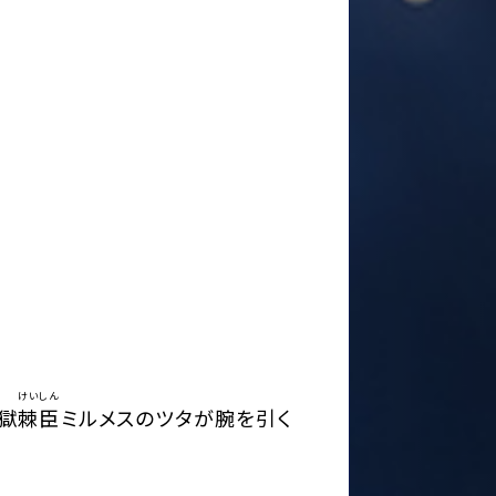
けいしん
獄
棘臣
ミルメスのツタが腕を引く