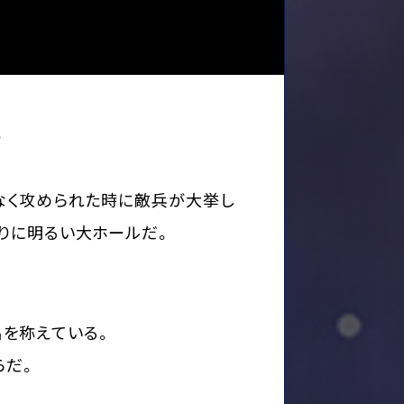
。
なく攻められた時に敵兵が大挙し
りに明るい大ホールだ。
名を称えている。
らだ。