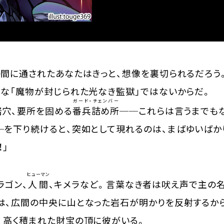
間に通されたあなたはきっと、想像を裏切られるだろう
な「魔物が封じられた光なき監獄」ではないからだ。
ガード・チェンバー
穴、要所を固める
番兵詰め所
──これらは言うまでも
─を下り続けると、突如として現れるのは、まばゆいばか
！」
ヒューマン
ラゴン、
人間
、キメラなど。言葉なき者は吠え声で主の
、広間の中央に山となった岩石が明かりを反射するか
高く積まれた財宝の頂に彼がいる。