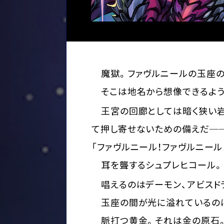
魔獄。ファヴルニールの玉座の
そこは地名から想像できるよう
王宮の回廊としては暗く狭い岩
て押し寄せないための備えだ─
「ファヴルニール！ファヴルニール
耳を聾するシュプレヒコール。
唱えるのはデーモン、アビスド
玉座の間が光に溢れているのは
脈打つ黄金。それは金の原石。