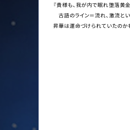
『貴様も、我が内で眠れ――
堕落黄金
古語のライン＝流れ、激流とい
昇華は運命づけられていたのか