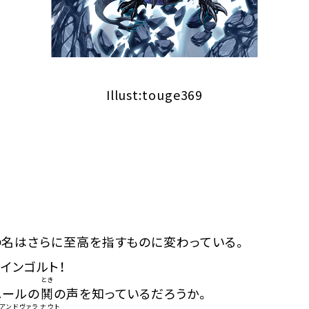
Illust:touge369
名はさらに至高を指すものに変わっている。
インゴルト！
とき
ニールの
鬨
の声を知っているだろうか。
アンドヴァラナウト