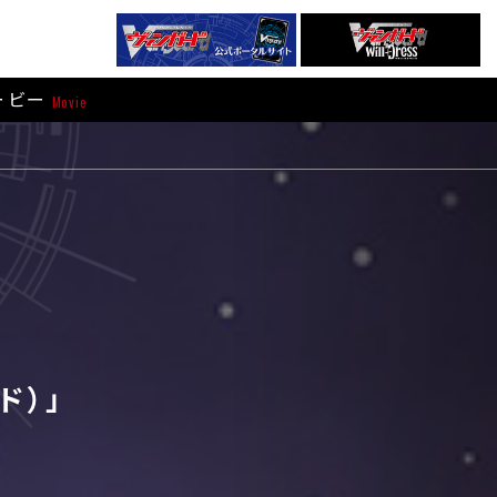
ービー
Movie
ド）」