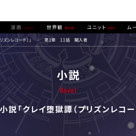
漫画
世界観
ユニット
ム
Comic
World
Unit
リズンレコード）」
第1章 11話 闖入者
小説
Novel
小説「クレイ堕獄譚（プリズンレコー