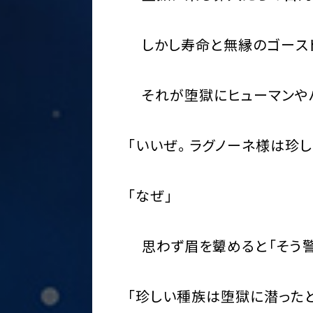
しかし寿命と無縁のゴースト
それが堕獄にヒューマンやハ
「いいぜ。ラグノーネ様は珍
「なぜ」
思わず眉を顰めると「そう警
「珍しい種族は堕獄に潜った